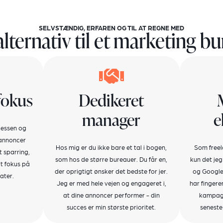
SELVSTÆNDIG, ERFAREN OG TIL AT REGNE MED
alternativ til et marketing b
fokus
Dedikeret
manager
e
ocessen og
 annoncer
Hos mig er du ikke bare et tal i bogen,
Som freel
 sparring,
som hos de større bureauer. Du får en,
kun det jeg
t fokus på
der oprigtigt ønsker det bedste for jer.
og Google 
ater.
Jeg er med hele vejen og engageret i,
har fingere
at dine annoncer performer - din
kampagn
succes er min største prioritet.
seneste