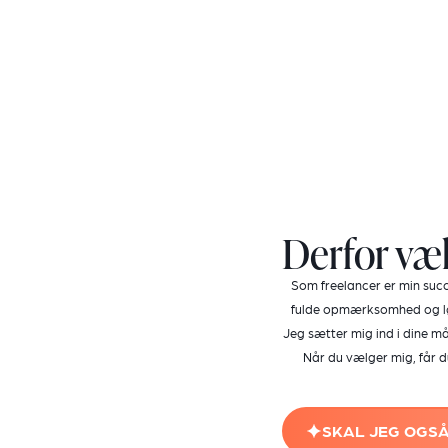
Derfor væ
Som freelancer er min succ
fulde opmærksomhed og løs
Jeg sætter mig ind i dine m
Når du vælger mig, får d
SKAL JEG OGSÅ