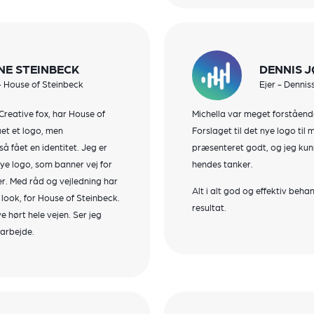
NE STEINBECK
DENNIS 
- House of Steinbeck
Ejer - Denniss
Creative fox, har House of
Michella var meget forstående
ået et logo, men
Forslaget til det nye logo til
 fået en identitet. Jeg er
præsenteret godt, og jeg kun
nye logo, som banner vej for
hendes tanker.
r. Med råd og vejledning har
Alt i alt god og effektiv beha
look, for House of Steinbeck.
resultat.
ve hørt hele vejen. Ser jeg
marbejde.