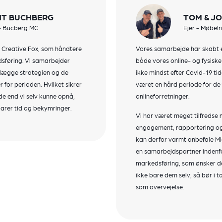
NT BUCHBERG
TOM & J
 - Bucberg MC
Ejer - Møbelr
 Creative Fox, som håndtere
Vores samarbejde har skabt e
dsføring. Vi samarbejder
både vores online- og fysiske
nlægge strategien og de
ikke mindst efter Covid-19 tide
for perioden. Hvilket sikrer
været en hård periode for de 
e end vi selv kunne opnå,
onlineforretninger.
parer tid og bekymringer.
Vi har været meget tilfredse 
engagement, rapportering og
kan derfor varmt anbefale Mic
en samarbejdspartner indenfo
markedsføring, som ønsker det
ikke bare dem selv, så bør i 
som overvejelse.