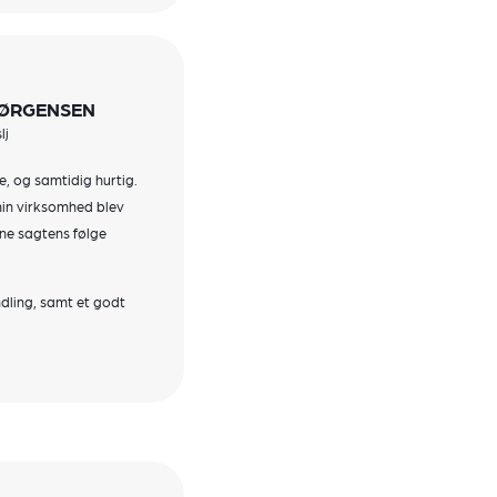
JØRGENSEN
lj
, og samtidig hurtig.
 min virksomhed blev
ne sagtens følge
ndling, samt et godt