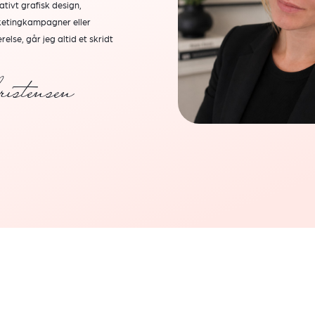
tivt grafisk design,
etingkampagner eller
else, går jeg altid et skridt
istensen