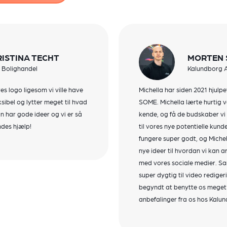
ISTINA TECHT
MORTEN S
 Bolighandel
Kalundborg A
es logo ligesom vi ville have
Michella har siden 2021 hjulp
ksibel og lytter meget til hvad
SOME. Michella lærte hurtig v
un har gode ideer og vi er så
kende, og få de budskaber vi 
des hjælp!
til vores nye potentielle kun
fungere super godt, og Michel
nye ideer til hvordan vi kan a
med vores sociale medier. Sa
super dygtig til video rediger
begyndt at benytte os meget 
anbefalinger fra os hos Kalu