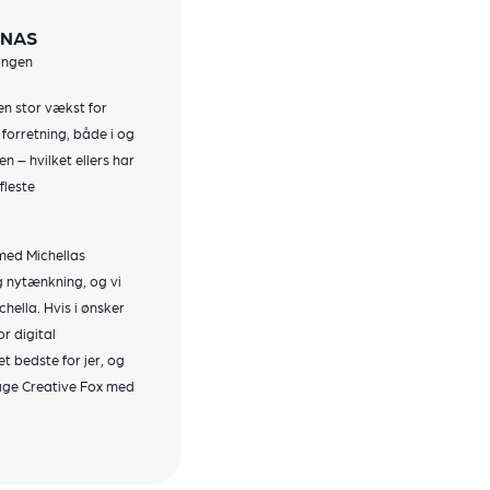
ONAS
ingen
n stor vækst for
 forretning, både i og
n – hvilket ellers har
fleste
med Michellas
 nytænkning, og vi
hella. Hvis i ønsker
r digital
 bedste for jer, og
tage Creative Fox med