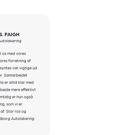
. FAIGH
utolakering
et os med vores
ores forretning af
syntes var vigtige ud
der. Samarbejdet
la er altid klar med
rbejde mere effektivt
mtidig er hun også
ing, som vi er
af. Stor ros og
ndborg Autolakering