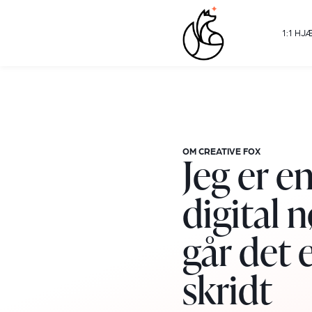
1:1 HJ
OM CREATIVE FOX
Jeg er e
digital n
går det 
skridt