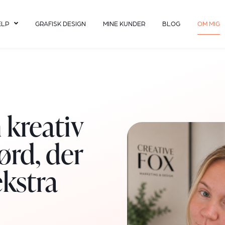
ÆLP
GRAFISK DESIGN
MINE KUNDER
BLOG
OM MIG
n kreativ
ørd, der
ekstra