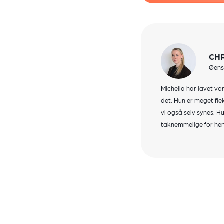
CHR
Øens
Michella har lavet vor
det. Hun er meget fle
vi også selv synes. H
taknemmelige for hen