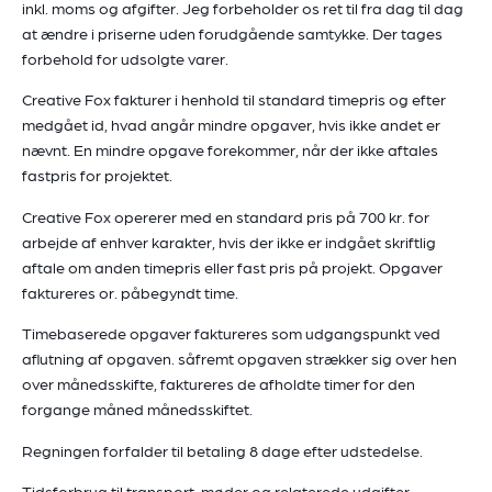
inkl. moms og afgifter. Jeg forbeholder os ret til fra dag til dag
at ændre i priserne uden forudgående samtykke. Der tages
forbehold for udsolgte varer.
Creative Fox fakturer i henhold til standard timepris og efter
medgået id, hvad angår mindre opgaver, hvis ikke andet er
nævnt. En mindre opgave forekommer, når der ikke aftales
fastpris for projektet.
Creative Fox opererer med en standard pris på 700 kr. for
arbejde af enhver karakter, hvis der ikke er indgået skriftlig
aftale om anden timepris eller fast pris på projekt. Opgaver
faktureres or. påbegyndt time.
Timebaserede opgaver faktureres som udgangspunkt ved
aflutning af opgaven. såfremt opgaven strækker sig over hen
over månedsskifte, faktureres de afholdte timer for den
forgange måned månedsskiftet.
Regningen forfalder til betaling 8 dage efter udstedelse.
Tidsforbrug til transport, møder og relaterede udgifter,