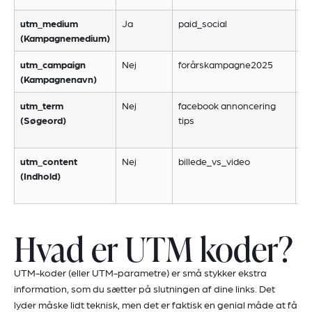
utm_medium
Ja
paid_social
An
(Kampagnemedium)
em
utm_campaign
Nej
forårskampagne2025
Br
(Kampagnenavn)
ka
utm_term
Nej
facebook annoncering
Re
(Søgeord)
tips
sø
Go
utm_content
Nej
billede_vs_video
Br
(Indhold)
du
me
Hvad er UTM koder?
UTM-koder (eller UTM-parametre) er små stykker ekstra
information, som du sætter på slutningen af dine links. Det
lyder måske lidt teknisk, men det er faktisk en genial måde at få