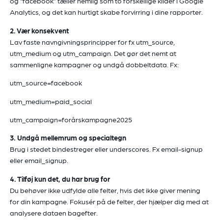
og “facebook” tæller nemlig som to forskellige kilder i Google
Analytics, og det kan hurtigt skabe forvirring i dine rapporter.
2. Vær konsekvent
Lav faste navngivningsprincipper for fx utm_source,
utm_medium og utm_campaign. Det gør det nemt at
sammenligne kampagner og undgå dobbeltdata. Fx:
utm_source=facebook
utm_medium=paid_social
utm_campaign=forårskampagne2025
3. Undgå mellemrum og specialtegn
Brug i stedet bindestreger eller underscores. Fx email-signup
eller email_signup.
4. Tilføj kun det, du har brug for
Du behøver ikke udfylde alle felter, hvis det ikke giver mening
for din kampagne. Fokusér på de felter, der hjælper dig med at
analysere dataen bagefter.