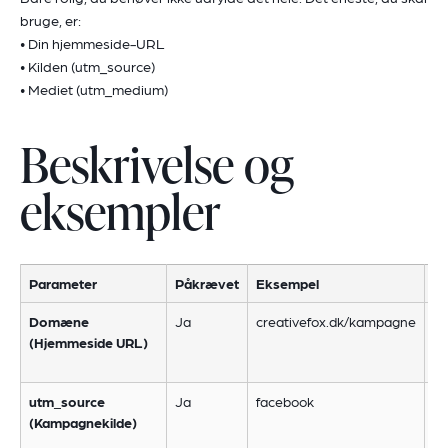
bruge, er:
• Din hjemmeside-URL
• Kilden (utm_source)
• Mediet (utm_medium)
Beskrivelse og
eksempler
Parameter
Påkrævet
Eksempel
Be
Domæne
Ja
creativefox.dk/kampagne
De
(Hjemmeside URL)
si
ka
utm_source
Ja
facebook
An
(Kampagnekilde)
Fa
Li